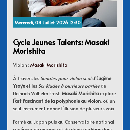
Mercredi, 08 Juillet 2026 12:30
Cycle Jeunes Talents: Masaki
Morishita
Violon :
Masaki Morishita
À travers les
Sonates pour violon seul
d’
Eugène
Ysaÿe
et les
Six études à plusieurs parties
de
Heinrich Wilhelm Ernst,
Masaki Morishita
explore
l’art fascinant de la polyphonie au violon
, où un
seul instrument donne l’illusion de plusieurs voix.
Formé au Japon puis au Conservatoire national
supérieur de musique et de danse de Paris dans