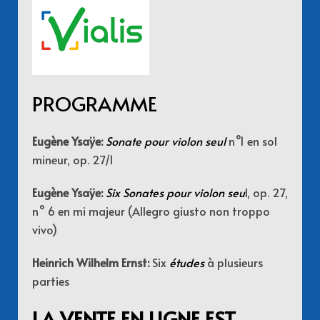
PROGRAMME
Eugène Ysaÿe:
Sonate pour violon seul
n°1 en sol
mineur,
op. 27/1
Eugène Ysaÿe:
Six Sonates pour violon seu
l, op. 27,
n° 6 en mi majeur (Allegro giusto non troppo
vivo)
Heinrich Wilhelm Ernst:
Six
études
à plusieurs
parties
LA VENTE EN LIGNE EST