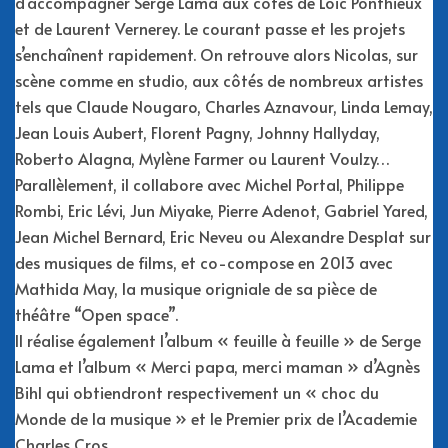
d’accompagner Serge Lama aux côtés de Loic Ponthieux
et de Laurent Vernerey. Le courant passe et les projets
s’enchaînent rapidement. On retrouve alors Nicolas, sur
scène comme en studio, aux côtés de nombreux artistes
tels que Claude Nougaro, Charles Aznavour, Linda Lemay,
Jean Louis Aubert, Florent Pagny, Johnny Hallyday,
Roberto Alagna, Mylène Farmer ou Laurent Voulzy…
Parallèlement, il collabore avec Michel Portal, Philippe
Rombi, Eric Lévi, Jun Miyake, Pierre Adenot, Gabriel Yared,
Jean Michel Bernard, Eric Neveu ou Alexandre Desplat sur
des musiques de films, et co-compose en 2013 avec
Mathida May, la musique origniale de sa pièce de
théâtre “Open space”.
Il réalise également l’album « feuille à feuille » de Serge
Lama et l’album « Merci papa, merci maman » d’Agnès
Bihl qui obtiendront respectivement un « choc du
Monde de la musique » et le Premier prix de l’Academie
Charles Cros.