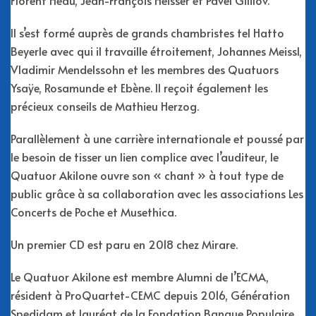
Florent Héau, Jean-François Heisser et Pavel Gililov.
Il s’est formé auprès de grands chambristes tel Hatto
Beyerle avec qui il travaille étroitement, Johannes Meissl,
Vladimir Mendelssohn et les membres des Quatuors
Ysaÿe, Rosamunde et Ebène. Il reçoit également les
précieux conseils de Mathieu Herzog.
Parallèlement à une carrière internationale et poussé par
le besoin de tisser un lien complice avec l’auditeur, le
Quatuor Akilone ouvre son « chant » à tout type de
public grâce à sa collaboration avec les associations Les
Concerts de Poche et Musethica.
Un premier CD est paru en 2018 chez Mirare.
Le Quatuor Akilone est membre Alumni de l’ECMA,
résident à ProQuartet-CEMC depuis 2016, Génération
Spedidam et lauréat de la Fondation Banque Populaire