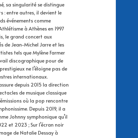
é, sa singularité se distingue
s : entre autres, il devient le
ands événements comme
Athlétisme à Athènes en 1997
s, le grand concert aux
s de Jean-Michel Jarre et les
istes tels que Mylène Farmer
avail discographique pour de
restigieux ne l’éloigne pas de
estres internationaux.
assure depuis 2015 la direction
pectacles de musique classique
d’émissions où la pop rencontre
ymphonissime. Depuis 2019, il a
omme Johnny symphonique qu’il
22 et 2023 ; Sur l’écran noir
mage de Natalie Dessay à