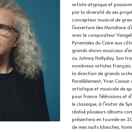
artiste atypique et passionn
par la diversité de ses projet
concepteur musical de gr
l’ouverture des Mondiaux d’
avec le compositeur Vangeli
Pyramides du Caire aux côté
grands shows musicaux d’art
ou Johnny Hallyday. Son tr
nombreux artistes français p
la direction de grands orch
Parallèlement, Yvan Cassar 
artistique et musicale de s
pour France Télévisions et 
le classique, à l’instar de S
réalisé plusieurs albums c
présentera en tournée en 20
de mes nuits blanches, hom