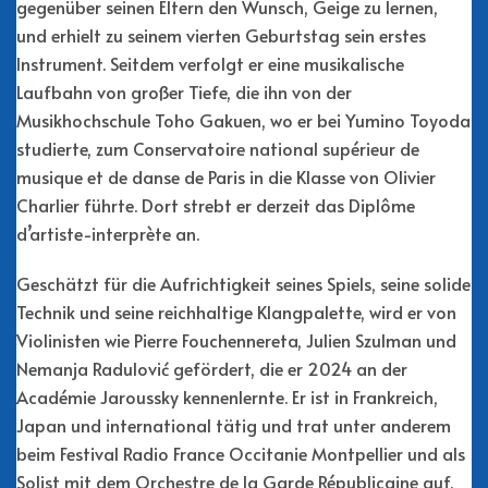
gegenüber seinen Eltern den Wunsch, Geige zu lernen,
und erhielt zu seinem vierten Geburtstag sein erstes
Instrument. Seitdem verfolgt er eine musikalische
Laufbahn von großer Tiefe, die ihn von der
Musikhochschule Toho Gakuen, wo er bei Yumino Toyoda
studierte, zum Conservatoire national supérieur de
musique et de danse de Paris in die Klasse von Olivier
Charlier führte. Dort strebt er derzeit das Diplôme
d’artiste-interprète an.
Geschätzt für die Aufrichtigkeit seines Spiels, seine solide
Technik und seine reichhaltige Klangpalette, wird er von
Violinisten wie Pierre Fouchennereta, Julien Szulman und
Nemanja Radulović gefördert, die er 2024 an der
Académie Jaroussky kennenlernte. Er ist in Frankreich,
Japan und international tätig und trat unter anderem
beim Festival Radio France Occitanie Montpellier und als
Solist mit dem Orchestre de la Garde Républicaine auf.