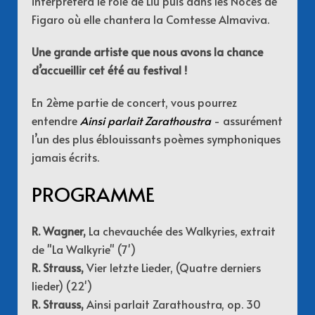
interprètera le rôle de Liu puis dans
les Noces de
Figaro
où elle chantera la Comtesse Almaviva.
Une grande artiste que nous avons la chance
d’accueillir cet été au festival !
En 2ème partie de concert, vous pourrez
entendre
Ainsi parlait Zarathoustra
-
assurément
l’un des plus éblouissants poèmes symphoniques
jamais écrits.
PROGRAMME
R. Wagner,
La chevauchée des Walkyries, extrait
de "La Walkyrie" (7')
R. Strauss,
Vier letzte Lieder, (Quatre derniers
lieder) (22')
R. Strauss,
Ainsi parlait Zarathoustra, op. 30