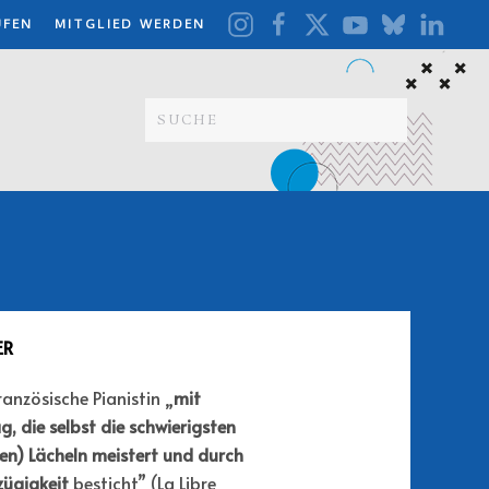
UFEN
MITGLIED WERDEN
ER
französische Pianistin „
mit
, die selbst die schwierigsten
en) Lächeln meistert und durch
zügigkeit
besticht” (La Libre