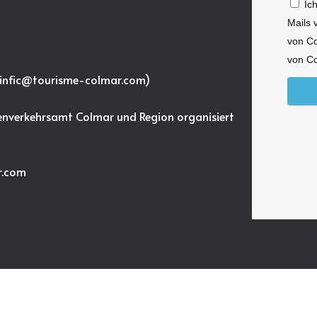
Ic
Mails 
von C
von Co
nfic@tourisme-colmar.com
)
enverkehrsamt Colmar und Region organisiert
r.com